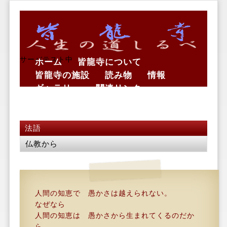
サーバテスト中
ホーム
皆龍寺について
皆龍寺の施設
読み物
情報
ギャラリー
関連リンク
法語
仏教から
人間の知恵で 愚かさは越えられない。
なぜなら
人間の知恵は 愚かさから生まれてくるのだか
ら。